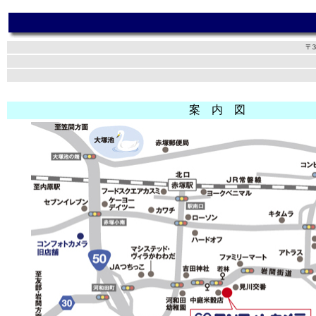
〒3
案 内 図